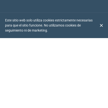
Este sitio web solo utiliza cookies estrictamente necesarias
para que el sitio funcione. No utilizamos cookies de
seguimiento ni de marketing.
TU RESTAURANTE AMERICANO EN RUZAFA
Si eres un amante del auténtico sabor americano, ¡Chick Shack
es tu sitio! Utilizamos solo con ingredientes frescos de la mejor
calidad para elaborar platos 100% caseros, cocinados con
recetas exclusivamente americanas. ¿Sabías que nuestro pollo
se cocina lentamente durante 90 minutos a baja temperatura
antes de llegar a tu plato? ¡Una delicia que tienes que probar!